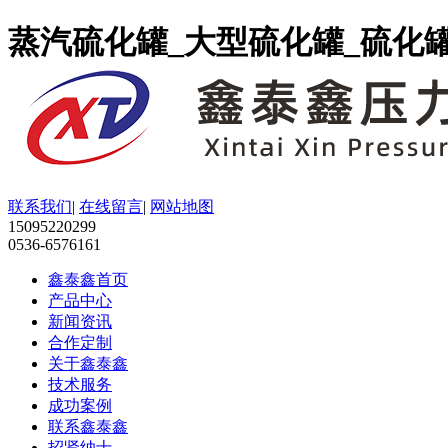
蒸汽硫化罐_大型硫化罐_硫化
联系我们
|
在线留言
|
网站地图
15095220299
0536-6576161
鑫泰鑫首页
产品中心
新闻资讯
合作定制
关于鑫泰鑫
技术服务
成功案例
联系鑫泰鑫
招贤纳士